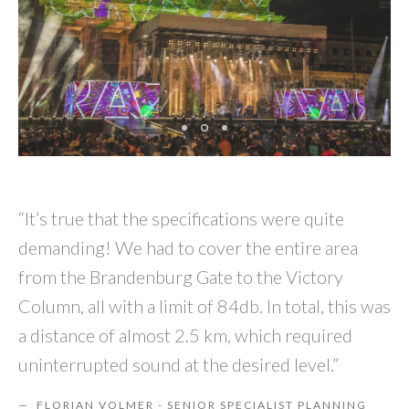
“It’s true that the specifications were quite
demanding! We had to cover the entire area
from the Brandenburg Gate to the Victory
Column, all with a limit of 84db. In total, this was
a distance of almost 2.5 km, which required
uninterrupted sound at the desired level.”
FLORIAN VOLMER - SENIOR SPECIALIST PLANNING