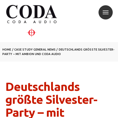
HOME
/
CASE STUDY
GENERAL NEWS
/
DEUTSCHLANDS GRÖSSTE SILVESTER-P
ARTY – MIT AMBION UND CODA AUDIO
Deutschlands
größte Silvester-
Party – mit