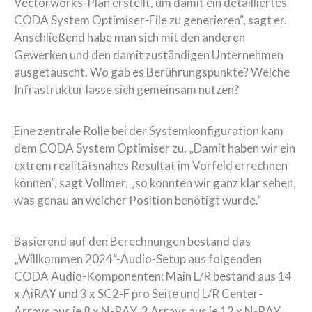
Vectorworks-Plan erstellt, um damit ein detailliertes
CODA System Optimiser-File zu generieren“, sagt er.
Anschließend habe man sich mit den anderen
Gewerken und den damit zuständigen Unternehmen
ausgetauscht. Wo gab es Berührungspunkte? Welche
Infrastruktur lasse sich gemeinsam nutzen?
Eine zentrale Rolle bei der Systemkonfiguration kam
dem CODA System Optimiser zu. „Damit haben wir ein
extrem realitätsnahes Resultat im Vorfeld errechnen
können“, sagt Vollmer, „so konnten wir ganz klar sehen,
was genau an welcher Position benötigt wurde.“
Basierend auf den Berechnungen bestand das
„Willkommen 2024“-Audio-Setup aus folgenden
CODA Audio-Komponenten: Main L/R bestand aus 14
x AiRAY und 3 x SC2-F pro Seite und L/R Center-
Arrays aus je 8 x N-RAY. 2 Arrays aus je 12 x N-RAY