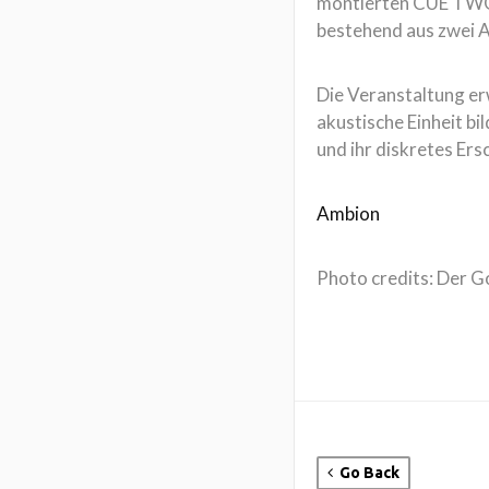
montierten CUE TWO Mo
bestehend aus zwei A
Die Veranstaltung erw
akustische Einheit b
und ihr diskretes Er
Ambion
Photo credits: Der G
Go Back