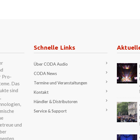
Schnelle Links
Aktuell
er
Über CODA Audio
nd
CODA News
r Pro-
Termine und Veranstaltungen
teme. Das
ukte sind
Kontakt
,
Händler & Distributoren
hnologien,
amische
Service & Support
ne
etreue und
ber
nenten