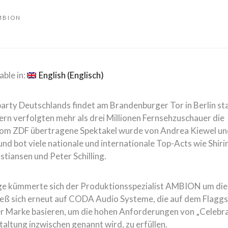
MBION
able in:
English
(
Englisch
)
party Deutschlands findet am Brandenburger Tor in Berlin st
rn verfolgten mehr als drei Millionen Fernsehzuschauer die
vom ZDF übertragene Spektakel wurde von Andrea Kiewel u
nd bot viele nationale und internationale Top-Acts wie Shiri
istiansen und Peter Schilling.
olge kümmerte sich der Produktionsspezialist AMBION um die
ieß sich erneut auf CODA Audio Systeme, die auf dem Flaggs
r Marke basieren, um die hohen Anforderungen von „Celebra
taltung inzwischen genannt wird, zu erfüllen.