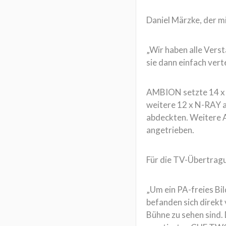
Daniel Märzke, der mi
„Wir haben alle Verst
sie dann einfach vert
AMBION setzte 14 x C
weitere 12 x N-RAY a
abdeckten. Weitere 
angetrieben.
Für die TV-Übertragu
„Um ein PA-freies Bi
befanden sich direkt
Bühne zu sehen sind.