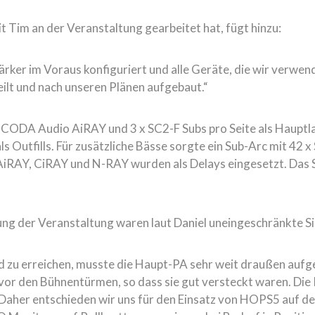
t Tim an der Veranstaltung gearbeitet hat, fügt hinzu:
ärker im Voraus konfiguriert und alle Geräte, die wir verwen
eilt und nach unseren Plänen aufgebaut.“
ODA Audio AiRAY und 3 x SC2-F Subs pro Seite als Hauptlaut
ls Outfills. Für zusätzliche Bässe sorgte ein Sub-Arc mit 
AiRAY, CiRAY und N-RAY wurden als Delays eingesetzt. Da
ng der Veranstaltung waren laut Daniel uneingeschränkte Si
ld zu erreichen, musste die Haupt-PA sehr weit draußen au
 vor den Bühnentürmen, so dass sie gut versteckt waren. Die
 Daher entschieden wir uns für den Einsatz von HOPS5 auf de