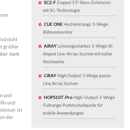
SC2-F
Doppel 15"-Bass-Extension
mit SC-Technologie
eren
CUE ONE
Hochleistungs 3-Wege
Bühnenmonitor
ind nicht
AiRAY
Leistungsstarkes 3-Wege Bi-
st größer
aber dank
Amped Line-Array-System mit hoher
Reichweite
CiRAY
High Output 3-Wege passiv
Line Array System
en und
HOPS10T-Pro
High-Output 3-Wege
lls und
Fullrange Punktschallquelle für
imiser ist
mobile Anwendungen
ion der