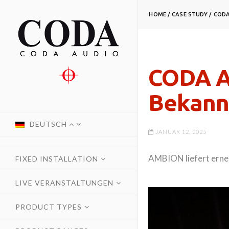
HOME
/
CASE STUDY
/
CODA
CODA Au
Bekann
DEUTSCH
JANUAR 12, 2025
AMBION liefert erneu
FIXED INSTALLATION
LIVE VERANSTALTUNGEN
PRODUCT TYPES