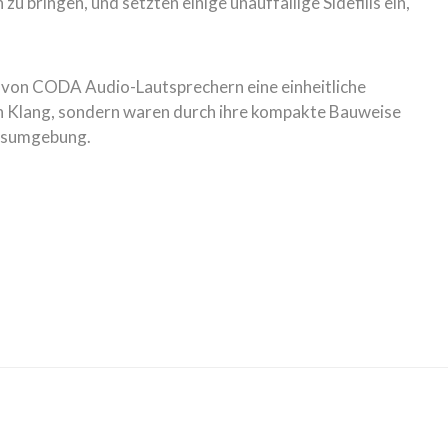
 bringen, und setzten einige unauffällige Sidefills ein,
te von CODA Audio-Lautsprechern eine einheitliche
hen Klang, sondern waren durch ihre kompakte Bauweise
onsumgebung.