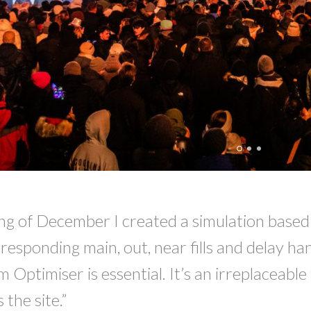
ing of December I created a simulation based
responding main, out, near fills and delay h
Optimiser is essential. It’s an irreplaceable t
the site.”