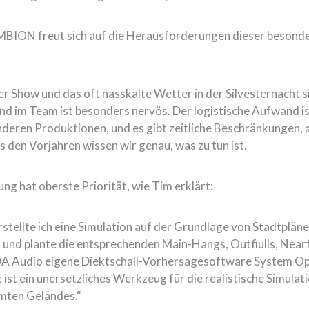
MBION freut sich auf die Herausforderungen dieser besond
r Show und das oft nasskalte Wetter in der Silvesternacht s
mand im Team ist besonders nervös. Der logistische Aufwand i
anderen Produktionen, und es gibt zeitliche Beschränkungen, 
 den Vorjahren wissen wir genau, was zu tun ist.
ung hat oberste Priorität, wie Tim erklärt:
tellte ich eine Simulation auf der Grundlage von Stadtplän
und plante die entsprechenden Main-Hangs, Outfiulls, Nearfi
DA Audio eigene Diektschall-Vorhersagesoftware System Opt
e ist ein unersetzliches Werkzeug für die realistische Simulat
mten Geländes.“