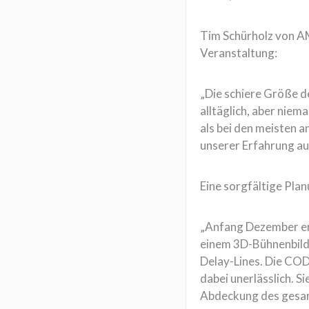
Tim Schürholz von A
Veranstaltung:
„Die schiere Größe de
alltäglich, aber nie
als bei den meisten 
unserer Erfahrung aus
Eine sorgfältige Plan
„Anfang Dezember ers
einem 3D-Bühnenbild 
Delay-Lines. Die CO
dabei unerlässlich. Si
Abdeckung des gesa