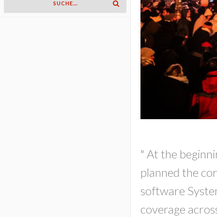
" At the beginn
planned the cor
software System 
coverage across 