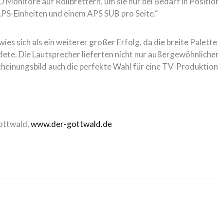
nitore auf Rollbrettern, um sie nur bei Bedarf in Position zu
PS-Einheiten und einem APS SUB pro Seite.“
ies sich als ein weiterer großer Erfolg, da die breite Palet
ildete. Die Lautsprecher lieferten nicht nur außergewöhnlic
scheinungsbild auch die perfekte Wahl für eine TV-Produkti
ottwald,
www.der-gottwald.de