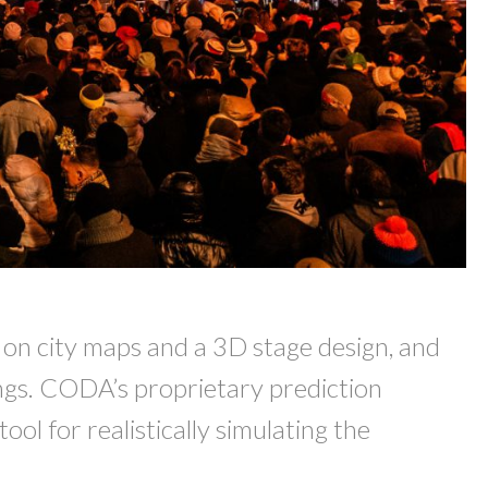
 on city maps and a 3D stage design, and
angs. CODA’s proprietary prediction
ool for realistically simulating the