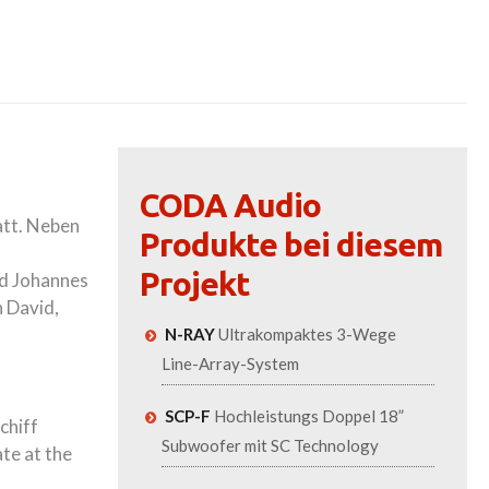
CODA Audio
att. Neben
Produkte bei diesem
Projekt
nd Johannes
n David,
N-RAY
Ultrakompaktes 3-Wege
Line-Array-System
SCP-F
Hochleistungs Doppel 18”
chiff
Subwoofer mit SC Technology
te at the