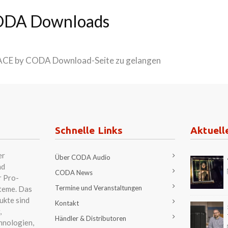
ODA Downloads
SPACE by CODA Download-Seite zu gelangen
Schnelle Links
Aktuell
er
Über CODA Audio
nd
CODA News
r Pro-
Termine und Veranstaltungen
teme. Das
ukte sind
Kontakt
,
Händler & Distributoren
hnologien,