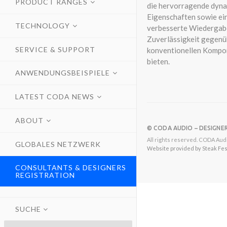
PRODUCT RANGES
die hervorragende dyn
Eigenschaften sowie ei
TECHNOLOGY
verbesserte Wiedergab
Zuverlässigkeit gegenü
SERVICE & SUPPORT
konventionellen Kompo
bieten.
ANWENDUNGSBEISPIELE
LATEST CODA NEWS
ABOUT
© CODA AUDIO – DESIGNE
All rights reserved. CODA Audi
GLOBALES NETZWERK
Website provided by Steak Festi
CONSULTANTS & DESIGNERS
REGISTRATION
SUCHE