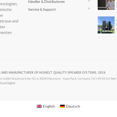
Händler & Distributoren
hnologien,
amische
Service & Support
ne
etreue und
ber
nenten
R AND MANUFACTURER OF HIGHEST QUALITY SPEAKER SYSTEMS. 2026
o GmbH. Boulevard der EU 6. 30539 Hannover - Expo-Park. Germany. Tel +49 (0) 511 866 55
val Digital.
English
Deutsch