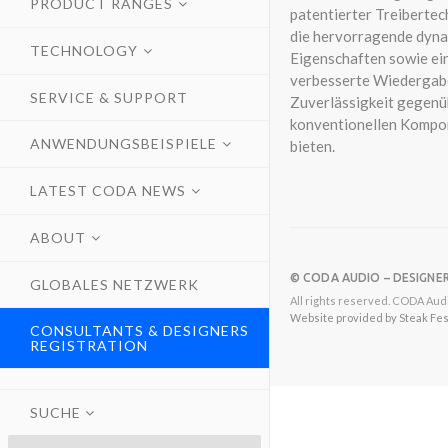
PRODUCT RANGES
patentierter Treibertec
die hervorragende dyn
TECHNOLOGY
Eigenschaften sowie ei
verbesserte Wiedergab
SERVICE & SUPPORT
Zuverlässigkeit gegenü
konventionellen Kompo
ANWENDUNGSBEISPIELE
bieten.
LATEST CODA NEWS
ABOUT
© CODA AUDIO – DESIGNE
GLOBALES NETZWERK
All rights reserved. CODA Audi
Website provided by Steak Festi
CONSULTANTS & DESIGNERS
REGISTRATION
SUCHE