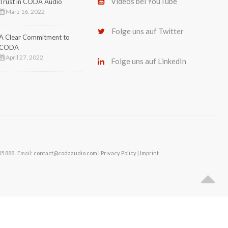
Videos bei YouTube
Trust in CODA Audio
März 16, 2022
Folge uns auf Twitter
A Clear Commitment to
CODA
April 27, 2022
Folge uns auf LinkedIn
 888 . Email:
contact@codaaudio.com
|
Privacy Policy
|
Imprint