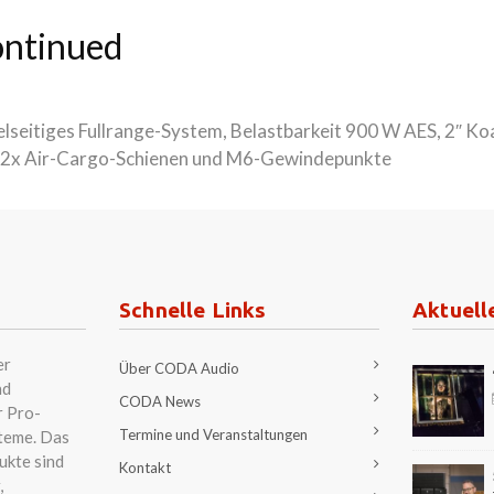
ontinued
seitiges Fullrange-System, Belastbarkeit 900 W AES, 2″ Ko
 2x Air-Cargo-Schienen und M6-Gewindepunkte
Schnelle Links
Aktuell
er
Über CODA Audio
nd
CODA News
r Pro-
Termine und Veranstaltungen
teme. Das
ukte sind
Kontakt
,