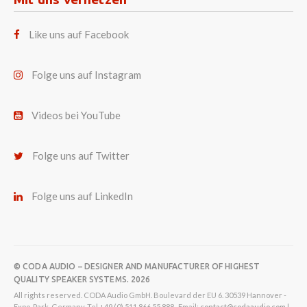
Like uns auf Facebook
Folge uns auf Instagram
Videos bei YouTube
Folge uns auf Twitter
Folge uns auf LinkedIn
© CODA AUDIO – DESIGNER AND MANUFACTURER OF HIGHEST
QUALITY SPEAKER SYSTEMS. 2026
All rights reserved. CODA Audio GmbH. Boulevard der EU 6. 30539 Hannover -
Expo-Park. Germany. Tel +49 (0) 511 866 55 888 . Email:
contact@codaaudio.com
|