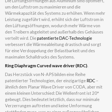
Die Lüftungsöffnungen aus Aluminium sind optimiert,
um den Luftstrom zu maximieren und die
Wärmekapazität des Systems zu erhöhen. Wenn mehr
Leistung zugeführt wird, erhöht sich der Luftstrom in
den Lüftungsöffnungen, wodurch mehr Wärme von
den Treibern abgeleitet und außerhalb des Gehäuses
verteilt wird. Die
patentierte DAC-Technologie
verbessert die Wärmeableitung drastisch und sorgt
für eine Verdoppelung der Belastbarkeit und des
maximalen Schalldrucks des Systems.
Ring Diaphragm Curved wave driver (RDC)
.
Das Herzstück von N-APS bilden eine Reihe
patentierter Technologien, der einzigartige
RDC
–
ähnlich dem Planar Wave Driver von CODA, aber mit
einem kleinen Unterschied: Die Wellenfront ist 20°
gebeugt. Dies bedeutet letztlich, dass nur minimale
Verzerrungen auftreten und keine Umformung
stattfinden muss, was zu einer außergewöhnlichen