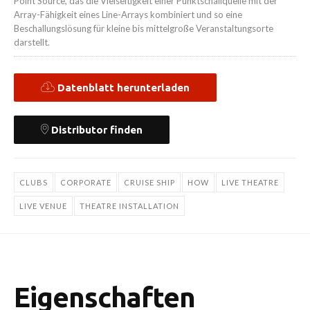
Point Source, das die Vielseitigkeit einer Punktschallquelle mit der
Array-Fähigkeit eines Line-Arrays kombiniert und so eine
Beschallungslösung für kleine bis mittelgroße Veranstaltungsorte
darstellt.
Datenblatt herunterladen
Distributor finden
CLUBS
CORPORATE
CRUISE SHIP
HOW
LIVE THEATRE
LIVE VENUE
THEATRE INSTALLATION
Eigenschaften