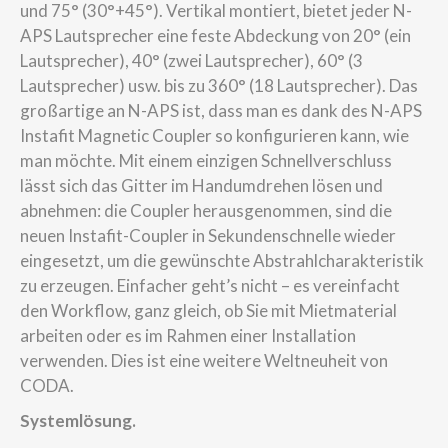
und 75° (30°+45°). Vertikal montiert, bietet jeder N-
APS Lautsprecher eine feste Abdeckung von 20° (ein
Lautsprecher), 40° (zwei Lautsprecher), 60° (3
Lautsprecher) usw. bis zu 360° (18 Lautsprecher). Das
großartige an N-APS ist, dass man es dank des N-APS
Instafit Magnetic Coupler so konfigurieren kann, wie
man möchte. Mit einem einzigen Schnellverschluss
lässt sich das Gitter im Handumdrehen lösen und
abnehmen: die Coupler herausgenommen, sind die
neuen Instafit-Coupler in Sekundenschnelle wieder
eingesetzt, um die gewünschte Abstrahlcharakteristik
zu erzeugen. Einfacher geht’s nicht – es vereinfacht
den Workflow, ganz gleich, ob Sie mit Mietmaterial
arbeiten oder es im Rahmen einer Installation
verwenden. Dies ist eine weitere Weltneuheit von
CODA.
Systemlösung.