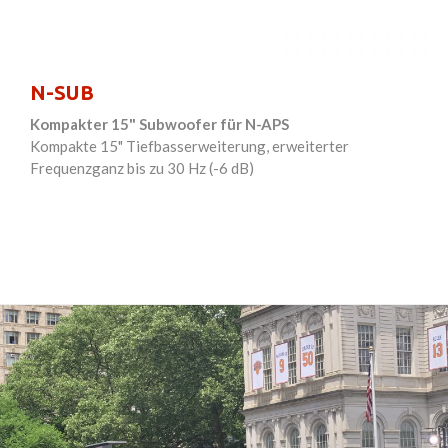
N-SUB
Kompakter 15" Subwoofer für N-APS
4
Kompakte 15" Tiefbasserweiterung, erweiterter
V
Frequenzganz bis zu 30 Hz (-6 dB)
V