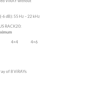
yed ViRAY without
(-6 dB): 55 Hz – 22 kHz
INUS RACK20:
ximum
 4×4 4×6
ray of 8 ViRAYs