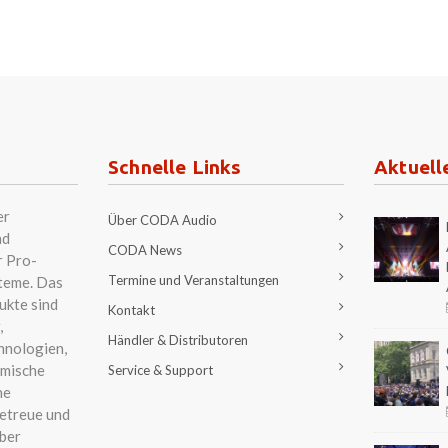
Schnelle Links
Aktuell
er
Über CODA Audio
nd
CODA News
r Pro-
Termine und Veranstaltungen
teme. Das
ukte sind
Kontakt
,
Händler & Distributoren
hnologien,
amische
Service & Support
ne
etreue und
ber