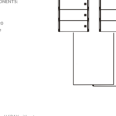
ONENTS:
20
e