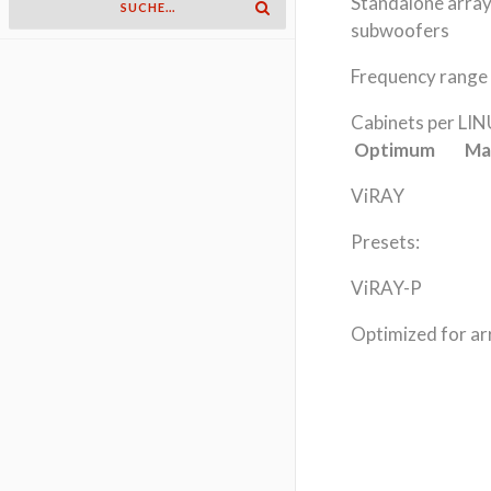
Standalone arra
subwoofers
Frequency range 
Cabinets per L
Optimum Ma
ViRAY
Presets:
ViRAY-P
Optimized for ar