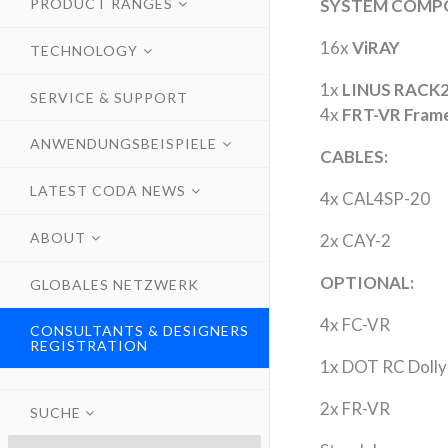
PRODUCT RANGES
SYSTEM COMP
16x
ViRAY
TECHNOLOGY
1x
LINUS RACK
SERVICE & SUPPORT
4x
FRT-VR Fram
ANWENDUNGSBEISPIELE
CABLES:
LATEST CODA NEWS
4x CAL4SP-20
ABOUT
2x CAY-2
OPTIONAL:
GLOBALES NETZWERK
4x FC-VR
CONSULTANTS & DESIGNERS
REGISTRATION
1x DOT RC Dolly
2x FR-VR
SUCHE