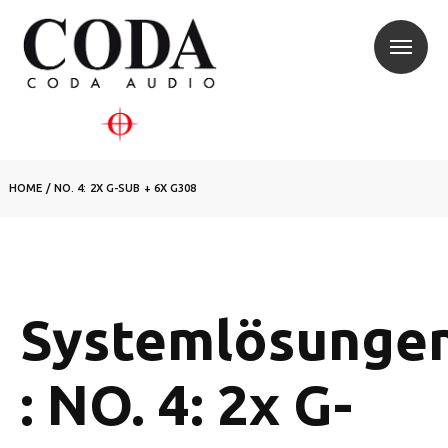
HOME
/
NO. 4: 2X G-SUB + 6X G308
Systemlösunge
: NO. 4: 2x G-