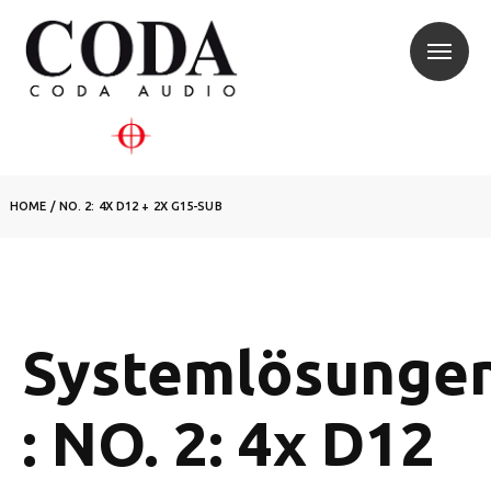
HOME
/
NO. 2: 4X D12 + 2X G15-SUB
Systemlösunge
: NO. 2: 4x D12