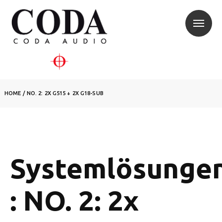
HOME
/
NO. 2: 2X G515 + 2X G18-SUB
Systemlösunge
: NO. 2: 2x