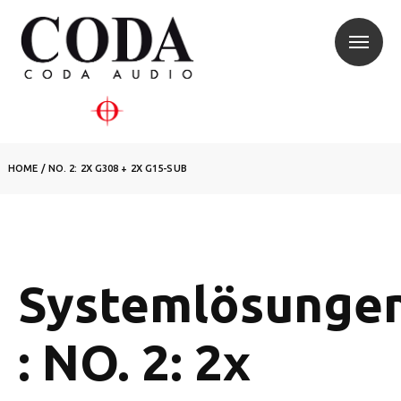
HOME
/
NO. 2: 2X G308 + 2X G15-SUB
Systemlösunge
: NO. 2: 2x