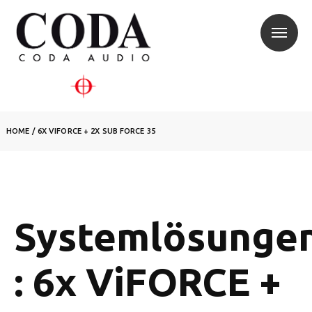
HOME
/
6X VIFORCE + 2X SUB FORCE 35
Systemlösunge
: 6x ViFORCE +