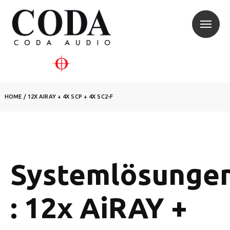
HOME
/
12X AIRAY + 4X SCP + 4X SC2-F
Systemlösunge
: 12x AiRAY +