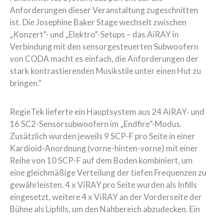
Anforderungen dieser Veranstaltung zugeschnitten
ist. Die Josephine Baker Stage wechselt zwischen
„Konzert“- und „Elektro“-Setups – das AiRAY in
Verbindung mit den sensorgesteuerten Subwoofern
von CODA macht es einfach, die Anforderungen der
stark kontrastierenden Musikstile unter einen Hut zu
bringen.“
RegieTek lieferte ein Hauptsystem aus 24 AiRAY- und
16 SC2-Sensorsubwoofern im „Endfire”-Modus.
Zusätzlich wurden jeweils 9 SCP-F pro Seite in einer
Kardioid-Anordnung (vorne-hinten-vorne) mit einer
Reihe von 10 SCP-F auf dem Boden kombiniert, um
eine gleichmäßige Verteilung der tiefen Frequenzen zu
gewährleisten. 4 x ViRAY pro Seite wurden als Infills
eingesetzt, weitere 4 x ViRAY an der Vorderseite der
Bühne als Lipfills, um den Nahbereich abzudecken. Ein