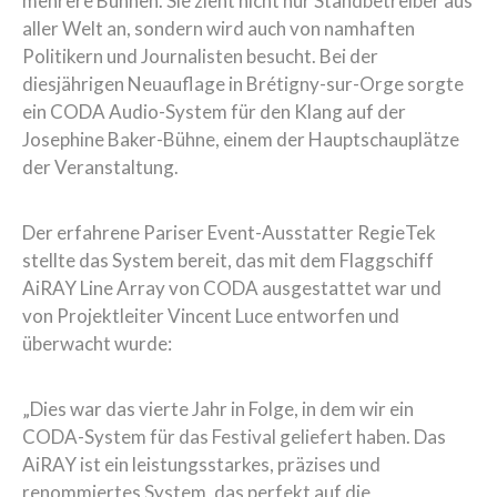
mehrere Bühnen. Sie zieht nicht nur Standbetreiber aus
aller Welt an, sondern wird auch von namhaften
Politikern und Journalisten besucht. Bei der
diesjährigen Neuauflage in Brétigny-sur-Orge sorgte
ein CODA Audio-System für den Klang auf der
Josephine Baker-Bühne, einem der Hauptschauplätze
der Veranstaltung.
Der erfahrene Pariser Event-Ausstatter RegieTek
stellte das System bereit, das mit dem Flaggschiff
AiRAY Line Array von CODA ausgestattet war und
von Projektleiter Vincent Luce entworfen und
überwacht wurde:
„Dies war das vierte Jahr in Folge, in dem wir ein
CODA-System für das Festival geliefert haben. Das
AiRAY ist ein leistungsstarkes, präzises und
renommiertes System, das perfekt auf die