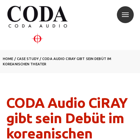
HOME
/
CASE STUDY
/
CODA AUDIO CIRAY GIBT SEIN DEBÜT IM
KOREANISCHEN THEATER
CODA Audio CiRAY
gibt sein Debüt im
koreanischen